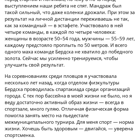
выступлением наши ребята не спят. Мандраж был
такой сильный, что даже коленки дрожали. При этом за
результат на личной дистанции переживаешь не так,
как за командный — в эстафете. Участвовало в ней
четыре команды, в каждой по четыре человека:
женщины в возрасте 50–54 года, мужчины — 55–59 лет,
каждому предстояло проплыть по 50 метров. И всего
одного маха команде Бердска не хватило до победного
золота. Сейчас мы усиленно тренируемся, чтобы
улучшить свой результат.
На соревнованиях среди пловцов я участвовала
несколько лет назад, когда отделом физкультуры
Бердска проводилась спартакиада среди организаций
города. С тех пор бассейна в моей жизни не было, но я
веду достаточно активный образ жизни — всегда в
спортзале, много гуляю. Отличная физическая форма
помогла занять место на пьедестале
межмуниципального турнира. Для меня спорт — норма
жизни. Хочешь быть здоровым — двигайся, — уверена
спортсменка.