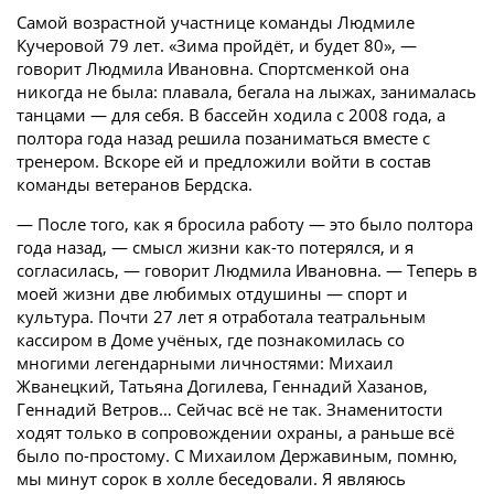
Самой возрастной участнице команды Людмиле
Кучеровой 79 лет. «Зима пройдёт, и будет 80», —
говорит Людмила Ивановна. Спортсменкой она
никогда не была: плавала, бегала на лыжах, занималась
танцами — для себя. В бассейн ходила с 2008 года, а
полтора года назад решила позаниматься вместе с
тренером. Вскоре ей и предложили войти в состав
команды ветеранов Бердска.
— После того, как я бросила работу — это было полтора
года назад, — смысл жизни как-то потерялся, и я
согласилась, — говорит Людмила Ивановна. — Теперь в
моей жизни две любимых отдушины — спорт и
культура. Почти 27 лет я отработала театральным
кассиром в Доме учёных, где познакомилась со
многими легендарными личностями: Михаил
Жванецкий, Татьяна Догилева, Геннадий Хазанов,
Геннадий Ветров… Сейчас всё не так. Знаменитости
ходят только в сопровождении охраны, а раньше всё
было по-простому. С Михаилом Державиным, помню,
мы минут сорок в холле беседовали. Я являюсь