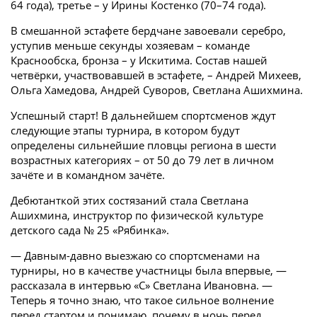
64 года), третье – у Ирины Костенко (70–74 года).
В смешанной эстафете бердчане завоевали серебро,
уступив меньше секунды хозяевам – команде
Краснообска, бронза – у Искитима. Состав нашей
четвёрки, участвовавшей в эстафете, – Андрей Михеев,
Ольга Хамедова, Андрей Суворов, Светлана Ашихмина.
Успешный старт! В дальнейшем спортсменов ждут
следующие этапы турнира, в котором будут
определены сильнейшие пловцы региона в шести
возрастных категориях – от 50 до 79 лет в личном
зачёте и в командном зачёте.
Дебютанткой этих состязаний стала Светлана
Ашихмина, инструктор по физической культуре
детского сада № 25 «Рябинка».
— Давным-давно выезжаю со спортсменами на
турниры, но в качестве участницы была впервые, —
рассказала в интервью «С» Светлана Ивановна. —
Теперь я точно знаю, что такое сильное волнение
перед стартом и понимаю, почему в ночь перед