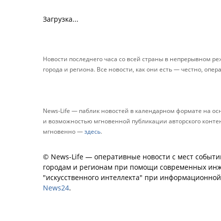
Загрузка...
Новости последнего часа со всей страны в непрерывном р
города и региона. Все новости, как они есть — честно, опер
News-Life — паблик новостей в календарном формате на о
и возможностью мгновенной публикации авторского контента
мгновенно —
здесь
.
© News-Life — оперативные новости с мест событи
городам и регионам при помощи современных инж
"искусственного интеллекта" при информационно
News24
.