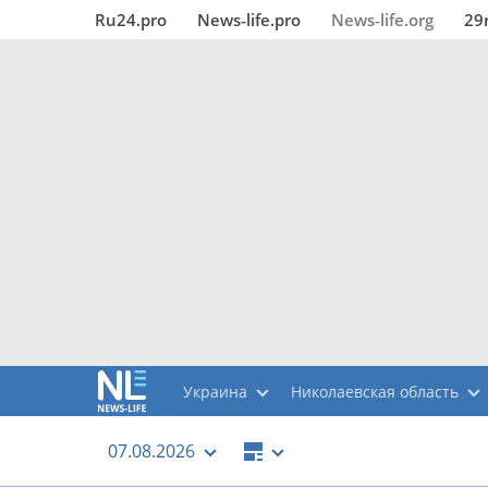
Ru24.pro
News‑life.pro
News‑life.org
29
Украина
Николаевская область
07.08.2026