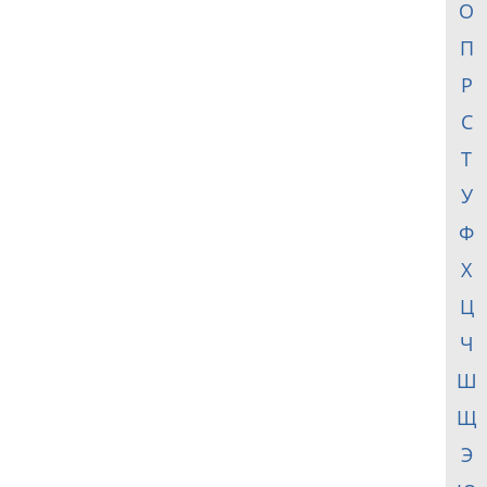
О
П
Р
С
Т
У
Ф
Х
Ц
Ч
Ш
Щ
Э