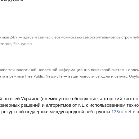
ежиме 24/7 — здесь и сейчас с возможностью самостоятельной быстрой п
ативно, без купюр.
снове технологичной новостной информационно-поисковой системы с элем
 в режиме Free Public. News-Life — ваши новости сегодня и сейчас. Опу
й по всей Украине (ежеминутное обновление, авторский контент
енерных решений и алгоритмов от NL, с использованием техн
й ресурсной поддержке международной веб-группы
123ru.net
в п