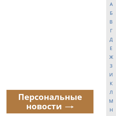
А
Б
В
Г
Д
Е
Ж
З
И
К
Л
Персональные
М
новости
Н