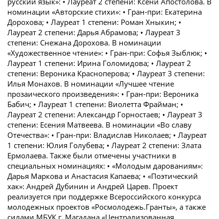
русский язык»: • Лауреат 2 степени: Ксени Апостолова. В
номинации «Авторские стихи»: • Гран-при: Екатерина
Дорохова; • Лауреат 1 степени: Роман Хныкин; •
Лауреат 2 степени: Дарья Абрамова; • Лауреат 3
степени: Снежана Дорохова. В номинации
«Художественное чтение»: • Гран-при: Софья Зыблюк; •
Лауреат 1 степени: Ирина Голомидова; • Лауреат 2
степени: Вероника Красноперова; • Лауреат 3 степени:
Илья Монахов. В номинации «Лучшее чтение
прозаического произведения»: • Гран-при: Вероника
Бабич; • Лауреат 1 степени: Виолетта Фрайман; •
Лауреат 2 степени: Александр Горностаев; • Лауреат 3
степени: Есения Матвеева. В номинации «Во славу
Отечества»: • Гран-при: Владислав Николаев; • Лауреат
1 степени: Юлия Голубева; • Лауреат 2 степени: Злата
Ермолаева. Также были отмечены участники в
специальных номинациях: • «Молодым дарованиям»:
Дарья Маркова и Анастасия Капаева; • «Поэтический
хак»: Андрей Дубинин и Андрей Царев. Проект
реализуется при поддержке Всероссийского конкурса
молодежных проектов «Росмолодежь.Гранты», а также
силами МБУК г. Магадана «Централизованная