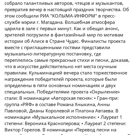
собрало талантливых авторов, чтецов и музыкантов,
превратив вечер в настоящий праздник творчества. Об
этом сообщили РИА "КОЛЫМА-ИНФОРМ" в пресс-
службе мэрии г. Магадана. Волшебная атмосфера
царила в зале с первых минут. Как и обещал анонс,
зрителей погрузили в фантазийный мир по мотивам
истории об Алисе в Стране Чудес. Финалисты проекта
вместе с приглашенными гостями представили
музыкально-литературную постановку, где
переплелись самые прекрасные стихи и песни, доказав,
что в искусстве действительно нет места скучным
правилам. Кульминацией вечера стало торжественное
награждение победителей проекта, которые были
определены в пяти основных номинациях и двух
специальных. Победителями проекта «Окрыление»
стали: В номинации «Авторская песня»: • Гран-при:
группа «РЯФ» в составе Романа Хныкина, Анны
Павловой, Дианы Королевой и Платона Автаева. В
номинации «Музыкальное исполнение»: • Лауреат 1
степени: Вероника Красноперова; • Лауреат 2 степени:
Виктор Горелов. В номинации «Перевод песни на