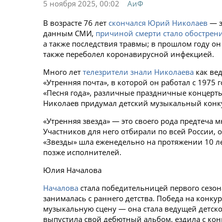
5 ноября 2025, 00:02
АиФ
В возрасте 76 лет
скончался Юрий Николаев
— з
данным СМИ,
причиной смерти стало обострен
а также последствия травмы; в прошлом году он
также переболел коронавирусной инфекцией.
Много лет
телезрители знали Николаева
как ве
«Утренняя почта», в которой он работал с 1975
«Песня года», различные праздничные концерты.
Николаев придумал детский музыкальный конку
«Утренняя звезда» — это своего рода предтеча 
Участников для него отбирали по всей России,
«Звезды» шла еженедельно на протяжении 10 лет
позже исполнителей.
Юлия Началова
Началова
стала победительницей первого сезона
занималась с раннего детства. Победа на конк
музыкальную сцену — она стала ведущей детско
выпустила свой дебютный альбом, ездила с кон