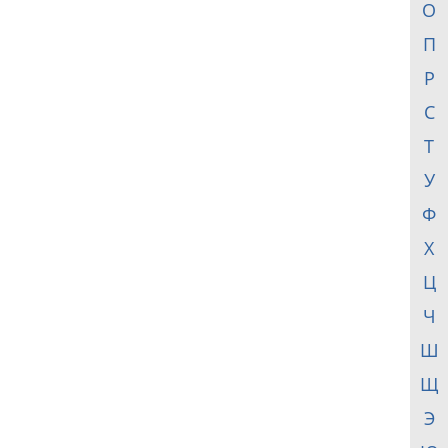
О
П
Р
С
Т
У
Ф
Х
Ц
Ч
Ш
Щ
Э