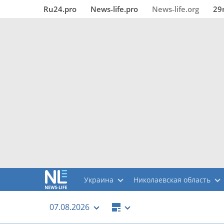
Ru24.pro
News‑life.pro
News‑life.org
29
Украина
Николаевская область
07.08.2026