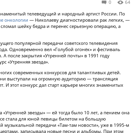
0
64
наменитый телеведущий и народный артист России. По
ие онкологии
— Николаеву диагностировали рак легких, —
 сломал шейку бедра и перенес серьезную операцию, а
дущего популярной передачи советского телевидения
 года. Одновременно вел «Голубой огонёк» и фестиваль
 А после закрытия «Утренней почты» в 1991 году
рс «Утренняя звезда».
многих современных конкурсов для талантливых детей.
 они выступали на огромную аудиторию — трансляция
. И этот конкурс дал старт карьере многих знаменитых
 «Утренней звезды» — ей тогда было 10 лет, а пением она
урсе стала для юной певицы билетом на большую
й музыкальной передачи «Там-там новости», уже в 1995-м
цертами, записывала новые песни и альбомы. При этом