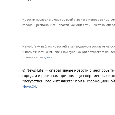
Новости последнего часа со всей страны в непрерывном р
города и региона. Все новости, как они есть — честно, опер
News-Life — паблик новостей в календарном формате на о
и возможностью мгновенной публикации авторского контента
мгновенно —
здесь
.
© News-Life — оперативные новости с мест событи
городам и регионам при помощи современных инж
"искусственного интеллекта" при информационно
News24
.