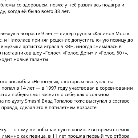
блемы со здоровьем, позже у неё развилась подагра и
ду, когда ей было всего 38 лет.
звезду» в возрасте 9 лет — лидер группы «Калинов Мост»
с, и Николаев принял решение допустить юную певицу до
ме музыки артистка играла в КВН, иногда снималась в
 наставников шоу «Голос», «Голос. Дети» и «Голос. 60+»,
ходит новые таланты.
ого ансамбля «Непоседы», с которым выступал на
 попал в 14 лет — в 1997 году участвовал в соревновании
 этой победы смог заявить о себе, как о сольном
 по дуэту Smash! Влад Топалов тоже выступал в составе
правда, сделал это в пятилетнем возрасте.
ису — к тому же побывавшую в космосе во время съемок
 именно как певица, в 11 лет прошла первый тур отбора