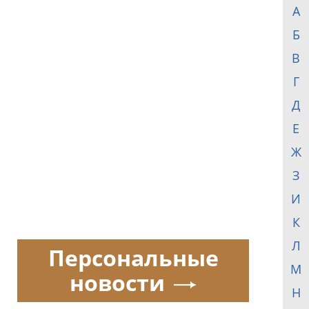
А
Б
В
Г
Д
Е
Ж
З
И
К
Л
Персональные
М
новости
Н