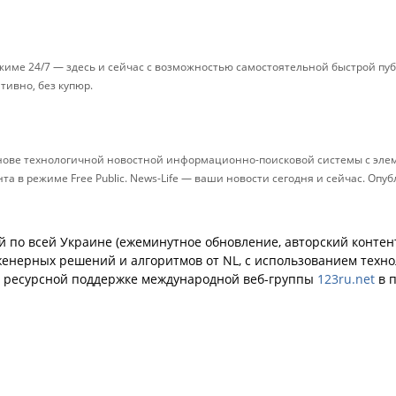
ежиме 24/7 — здесь и сейчас с возможностью самостоятельной быстрой п
ативно, без купюр.
снове технологичной новостной информационно-поисковой системы с элем
 в режиме Free Public. News-Life — ваши новости сегодня и сейчас. Опу
й по всей Украине (ежеминутное обновление, авторский контент
енерных решений и алгоритмов от NL, с использованием техн
й ресурсной поддержке международной веб-группы
123ru.net
в п