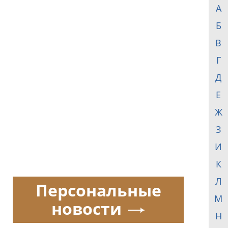
А
Б
В
Г
Д
Е
Ж
З
И
К
Л
Персональные
М
новости
Н