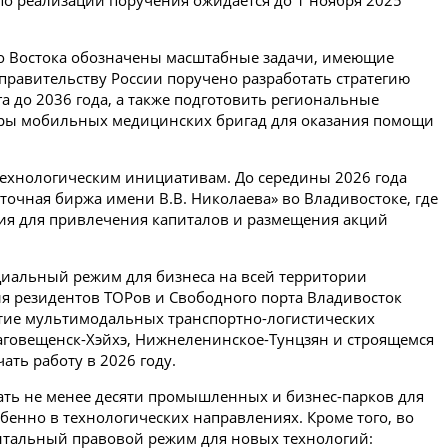
по реализации поручения ожидается до 1 ноября 2025
о Востока обозначены масштабные задачи, имеющие
 правительству России поручено разработать стратегию
а до 2036 года, а также подготовить региональные
тры мобильных медицинских бригад для оказания помощи
ехнологическим инициативам. До середины 2026 года
очная биржа имени В.В. Николаева» во Владивостоке, где
вия для привлечения капиталов и размещения акций
циальный режим для бизнеса на всей территории
для резидентов ТОРов и Свободного порта Владивосток
итие мультимодальных транспортно-логистических
лаговещенск-Хэйхэ, Нижнеленинское-Тунцзян и строящемся
ать работу в 2026 году.
дать не менее десяти промышленных и бизнес-парков для
бенно в технологических направлениях. Кроме того, во
ентальный правовой режим для новых технологий: