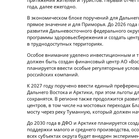
притяжения жителей и туристов. Первый отчет 
года, далее ежегодно.
В экономическом блоке поручений для Дальнег
прямое значение и для Приморья. До 2026 года
развития Дальневосточного федерального округ
программы здоровьесбережения и создать цен
в труднодоступных территориях.
Особое внимание уделено инвестиционным и т
должен быть создан финансовый центр АО «Вост
планируется ввести особые регуляторные усло
российских компаний.
К 2027 году поручено ввести единый преферен
Дальнего Востока и Арктики, при этом льготы 
сохранятся. В регионе также продолжится разв
центров, в том числе на мостовых переходах Б
мосту через реку Туманную, который должен нач
До 2030 года в ДФО и Арктике планируется соз
поддержки малого и среднего производства, осо
всех субъектах округа будет внедрен эксперим