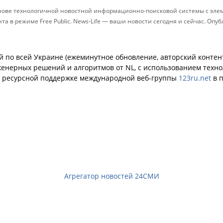
снове технологичной новостной информационно-поисковой системы с элем
 в режиме Free Public. News-Life — ваши новости сегодня и сейчас. Опу
й по всей Украине (ежеминутное обновление, авторский контент
енерных решений и алгоритмов от NL, с использованием техн
й ресурсной поддержке международной веб-группы
123ru.net
в п
Агрегатор новостей 24СМИ