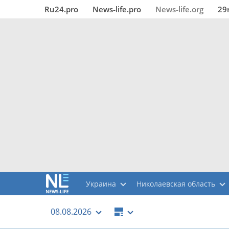
Ru24.pro
News‑life.pro
News‑life.org
29
Украина
Николаевская область
08.08.2026