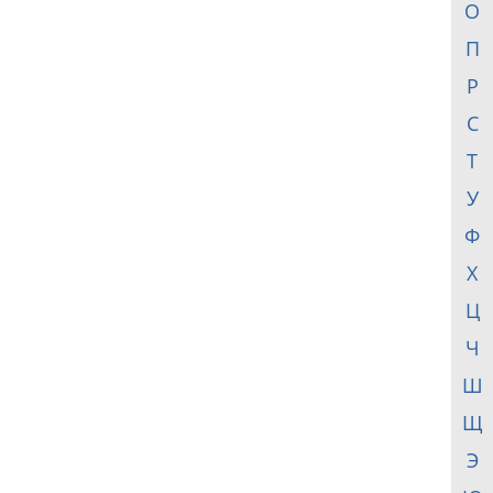
О
П
Р
С
Т
У
Ф
Х
Ц
Ч
Ш
Щ
Э