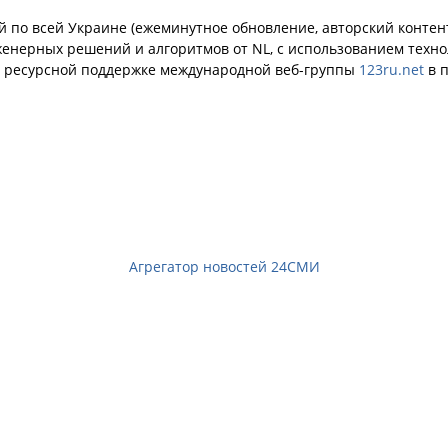
й по всей Украине (ежеминутное обновление, авторский контент
енерных решений и алгоритмов от NL, с использованием техн
й ресурсной поддержке международной веб-группы
123ru.net
в п
Агрегатор новостей 24СМИ