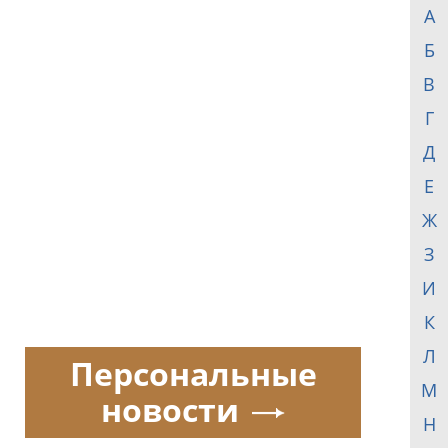
А
Б
В
Г
Д
Е
Ж
З
И
К
Л
Персональные
М
новости
Н