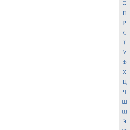
О
П
Р
С
Т
У
Ф
Х
Ц
Ч
Ш
Щ
Э