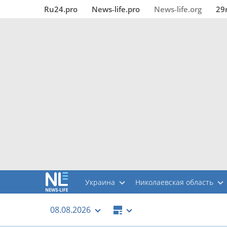
Ru24.pro
News‑life.pro
News‑life.org
29
Украина
Николаевская область
08.08.2026