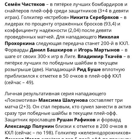
Семён Чистяков
– в пятёрке лучших бомбардиров и
снайперов плей-офф среди защитников (3+4 в девяти
играх). Голкипер «ястребов»
Никита Серебряков
– в
лидерах по проценту отражённых бросков (93,4) и
коэффициенту надёжности (2,04) после девяти
проведённых матчей. Для нападающего
Николая
Прохоркина
следующая передача станет 200-й в КХЛ.
Форварды
Данил Башкиров
и
Игорь Мартынов
– в
шаге от своих 300-х игр в Лиге.
Владимир Ткачёв
– в
пятёрке лучших по победным шайбам в текущем
розыгрыше (две). Нападающий
Рид Буше
вплотную
приблизился к отметке в 50 очков в плей-офф КХЛ
(сейчас – 49).
Личная результативная серия нападающего
«Локомотива»
Максима Шалунова
составляет три
матча (2+3). Он стал первым, кто сумел занести в актив
сразу три победные шайбы в текущем плей-офф.
Защитник ярославцев
Рушан Рафиков
и форвард
Александр Полунин
близки к отметке в 200 очков в
КХЛ (сейчас – по 198). Голкипер «железнодорожников»
Даниил Исаев
остаётся в топ-5 плей-офф по проценту