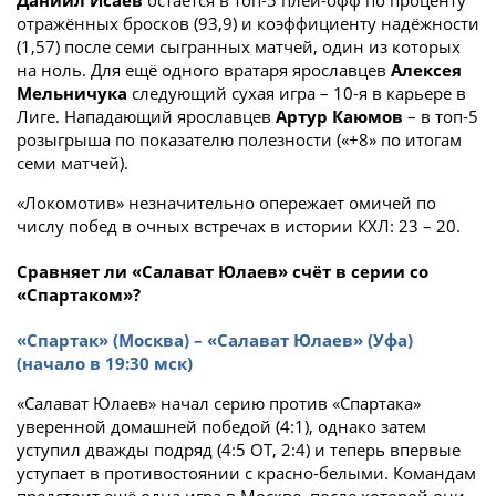
отражённых бросков (93,9) и коэффициенту надёжности
(1,57) после семи сыгранных матчей, один из которых
на ноль. Для ещё одного вратаря ярославцев
Алексея
Мельничука
следующий сухая игра – 10-я в карьере в
Лиге. Нападающий ярославцев
Артур Каюмов
– в топ-5
розыгрыша по показателю полезности («+8» по итогам
семи матчей).
«Локомотив» незначительно опережает омичей по
числу побед в очных встречах в истории КХЛ: 23 – 20.
Сравняет ли «Салават Юлаев» счёт в серии со
«Спартаком»?
«Спартак» (Москва) – «Салават Юлаев» (Уфа)
(начало в 19:30 мск)
«Салават Юлаев» начал серию против «Спартака»
уверенной домашней победой (4:1), однако затем
уступил дважды подряд (4:5 ОТ, 2:4) и теперь впервые
уступает в противостоянии с красно-белыми. Командам
предстоит ещё одна игра в Москве, после которой они