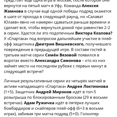
вернутся на пятый матч в Уфу. Команда
Алексея
Жамнова
в случае ещё одной победы подряд окажется
в шаге от прохода в следующий раунд, но «Салават
Юлаев» явно не намерен сдаваться раньше времени и
сделает всё, чтобы вернуться домой при равенстве 2-2
в серии. Удастся ли это подопечным
Виктора Козлова?
У «Спартака» под вопросом дальнейшее участие в плей-
офф защитника
Дмитрия Вишневского,
получившего
повреждение в предыдущей игре. В составе гостей в
третьем матче серии
Семён Вязовой
появился в
воротах вместо
Александра Самонова
– кто из них
займёт место на последнем рубеже с первых минут в
следующей встрече?
Личные результативные серии из четырёх матчей в
активе нападающего «Спартака»
Андрея Локтионова
(1+5). Защитник
Андрей Миронов
идёт в топ-5
розыгрыша по блокированным броскам (29 в восьми
встречах).
Адам Ружичка
идёт в пятёрке лучших
бомбардиров и снайперов плей-офф (6+3 в восьми
играх), забивая три матча подряд (5+0). Голкипер