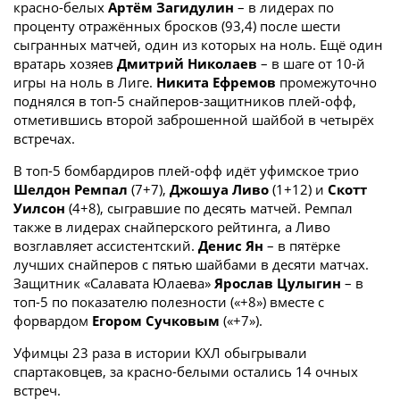
красно-белых
Артём Загидулин
– в лидерах по
проценту отражённых бросков (93,4) после шести
сыгранных матчей, один из которых на ноль. Ещё один
вратарь хозяев
Дмитрий Николаев
– в шаге от 10-й
игры на ноль в Лиге.
Никита Ефремов
промежуточно
поднялся в топ-5 снайперов-защитников плей-офф,
отметившись второй заброшенной шайбой в четырёх
встречах.
В топ-5 бомбардиров плей-офф идёт уфимское трио
Шелдон Ремпал
(7+7),
Джошуа Ливо
(1+12) и
Скотт
Уилсон
(4+8), сыгравшие по десять матчей. Ремпал
также в лидерах снайперского рейтинга, а Ливо
возглавляет ассистентский.
Денис Ян
– в пятёрке
лучших снайперов с пятью шайбами в десяти матчах.
Защитник «Салавата Юлаева»
Ярослав Цулыгин
– в
топ-5 по показателю полезности («+8») вместе с
форвардом
Егором Сучковым
(«+7»).
Уфимцы 23 раза в истории КХЛ обыгрывали
спартаковцев, за красно-белыми остались 14 очных
встреч.