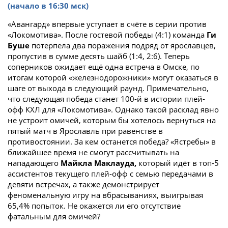
(начало в 16:30 мск)
«Авангард» впервые уступает в счёте в серии против
«Локомотива». После гостевой победы (4:1) команда
Ги
Буше
потерпела два поражения подряд от ярославцев,
пропустив в сумме десять шайб (1:4, 2:6). Теперь
соперников ожидает ещё одна встреча в Омске, по
итогам которой «железнодорожники» могут оказаться в
шаге от выхода в следующий раунд. Примечательно,
что следующая победа станет 100-й в истории плей-
офф КХЛ для «Локомотива». Однако такой расклад явно
не устроит омичей, которым бы хотелось вернуться на
пятый матч в Ярославль при равенстве в
противостоянии. За кем останется победа? «Ястребы» в
ближайшее время не смогут рассчитывать на
нападающего
Майкла Маклауда,
который идёт в топ-5
ассистентов текущего плей-офф с семью передачами в
девяти встречах, а также демонстрирует
феноменальную игру на вбрасываниях, выигрывая
65,4% попыток. Не окажется ли его отсутствие
фатальным для омичей?