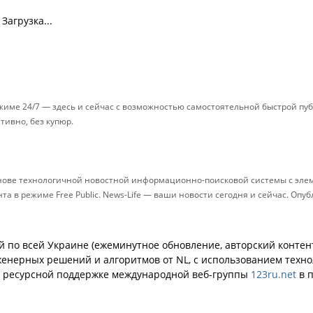
Загрузка...
ежиме 24/7 — здесь и сейчас с возможностью самостоятельной быстрой п
ативно, без купюр.
снове технологичной новостной информационно-поисковой системы с элем
 в режиме Free Public. News-Life — ваши новости сегодня и сейчас. Опу
й по всей Украине (ежеминутное обновление, авторский контент
енерных решений и алгоритмов от NL, с использованием техн
й ресурсной поддержке международной веб-группы
123ru.net
в п