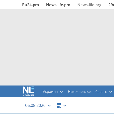
Ru24.pro
News‑life.pro
News‑life.org
29
Украина
Николаевская область
06.08.2026