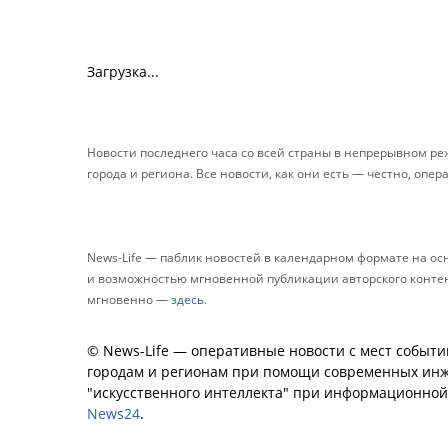
Загрузка...
Новости последнего часа со всей страны в непрерывном р
города и региона. Все новости, как они есть — честно, опер
News-Life — паблик новостей в календарном формате на о
и возможностью мгновенной публикации авторского контента
мгновенно —
здесь
.
© News-Life — оперативные новости с мест событи
городам и регионам при помощи современных инж
"искусственного интеллекта" при информационно
News24
.