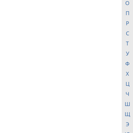
О
П
Р
С
Т
У
Ф
Х
Ц
Ч
Ш
Щ
Э