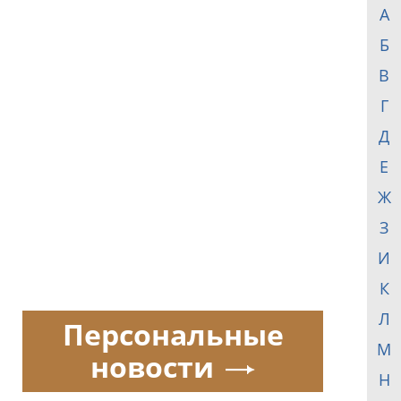
А
Б
В
Г
Д
Е
Ж
З
И
К
Л
Персональные
М
новости
Н