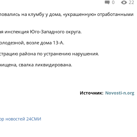
0
22
ловались на клумбу у дома, «украшенную» отработанными
ая инспекция Юго-Западного округа.
олодезной, возле дома 13-А.
страцию района по устранению нарушения.
чищена, свалка ликвидирована.
Источник:
Novosti-n.org
ор новостей 24СМИ