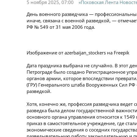
5 ноября 2025, 07:00
«Псковская Лента Новост
День военного разведчика — профессиональный
иначе, связана с военной разведкой, — отмечае
РФ № 549 от 31 мая 2006 года.
Изображение от azerbaijan_stockers на Freepik
Дата праздника выбрана не случайно. В этот де
Петрограде было создано Регистрационное упр
органов армии, которое впоследствии преврат
(ГРУ) Генерального штаба Вооруженных Сил РФ
разведкой.
Хотя, конечно же, профессия разведчика ведет 
разведка была делом государственной важности
основного органа управления относится к 1549
приказ в самостоятельное учреждение, где стал
экономические сведения о соседних государствах
разведывательную работу законодательную и пр