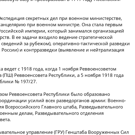
 Экспедиция секретных дел при военном министерстве,
 канцелярию при военном министре. Она стала первым
Российской империи, который занимался организацией
ств. В ее задачи входило ведение стратегической
 сведений за рубежом), оперативно-тактической разведки
х России) и контрразведки (выявление и нейтрализация
 ведет с 1918 года, когда 1 ноября Реввоенсоветом
 (ПШ) Реввоенсовета Республики, а 5 ноября 1918 года
блики № 197/27.
азом Реввоенсовета Республики было образовано
координации усилий всех разведорганов армии: Военно-
ия Всероссийского Главного штаба, Разведывательного
военным делам, Разведывательного отделения
вета.
дывательное управление (ГРУ) Генштаба Вооруженных Сил