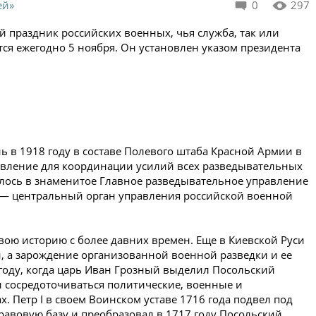
ей»
0
297
 праздник российских военных, чья служба, так или
тся ежегодно 5 ноября. Он установлен указом президента
нь в 1918 году в составе Полевого штаба Красной Армии в
авление для координации усилий всех разведывательных
илось в знаменитое Главное разведывательное управление
 — центральный орган управления российской военной
свою историю с более давних времен. Еще в Киевской Руси
, а зарождение организованной военной разведки и ее
 году, когда царь Иван Грозный выделил Посольский
и сосредоточиваться политические, военные и
. Петр I в своем Воинском уставе 1716 года подвел под
авовую базу и преобразовал в 1717 году Посольский