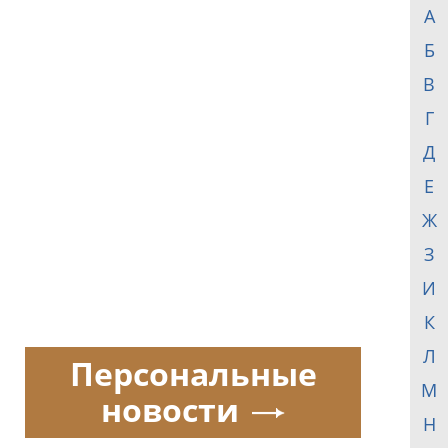
А
Б
В
Г
Д
Е
Ж
З
И
К
Л
Персональные
М
новости
Н