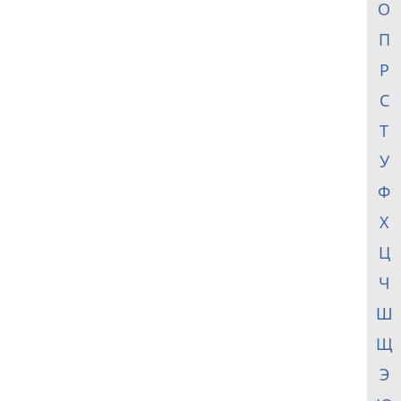
О
П
Р
С
Т
У
Ф
Х
Ц
Ч
Ш
Щ
Э