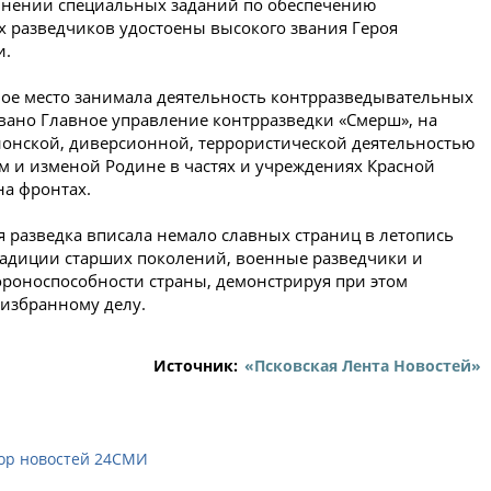
лнении специальных заданий по обеспечению
х разведчиков удостоены высокого звания Героя
и.
ное место занимала деятельность контрразведывательных
зовано Главное управление контрразведки «Смерш», на
онской, диверсионной, террористической деятельностью
м и изменой Родине в частях и учреждениях Красной
на фронтах.
я разведка вписала немало славных страниц в летопись
традиции старших поколений, военные разведчики и
ороно­способности страны, демонстрируя при этом
 избранному делу.
Источник:
«Псковская Лента Новостей»
ор новостей 24СМИ