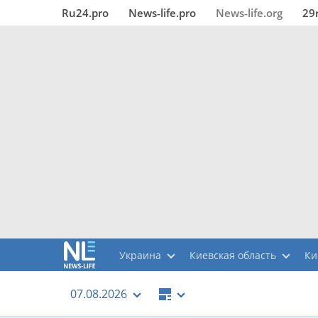
Ru24.pro
News‑life.pro
News‑life.org
29
Украина
Киевская область
Ки
07.08.2026