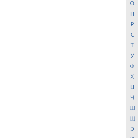
О
П
Р
С
Т
У
Ф
Х
Ц
Ч
Ш
Щ
Э