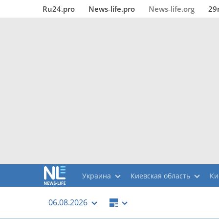
Ru24.pro
News‑life.pro
News‑life.org
29
Украина
Киевская область
Ки
06.08.2026