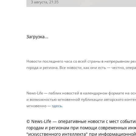
3 августа, 21:35
Загрузка...
Новости последнего часа со всей страны в непрерывном р
города и региона. Все новости, как они есть — честно, опер
News-Life — паблик новостей в календарном формате на о
и возможностью мгновенной публикации авторского контента
мгновенно —
здесь
.
© News-Life — оперативные новости с мест событи
городам и регионам при помощи современных инж
"искусственного интеллекта" при информационно