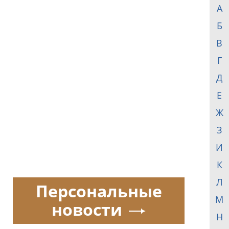
А
Б
В
Г
Д
Е
Ж
З
И
К
Л
Персональные
М
новости
Н