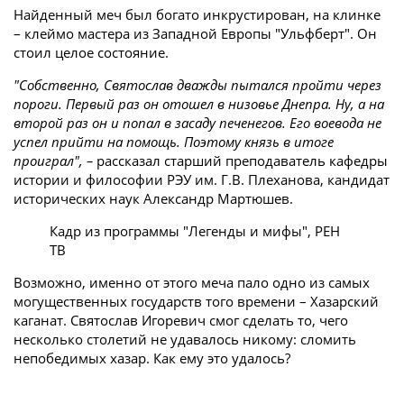
Найденный меч был богато инкрустирован, на клинке
– клеймо мастера из Западной Европы "Ульфберт". Он
стоил целое состояние.
"Собственно, Святослав дважды пытался пройти через
пороги. Первый раз он отошел в низовье Днепра. Ну, а на
второй раз он и попал в засаду печенегов. Его воевода не
успел прийти на помощь. Поэтому князь в итоге
проиграл", –
рассказал старший преподаватель кафедры
истории и философии РЭУ им. Г.В. Плеханова, кандидат
исторических наук Александр Мартюшев.
Кадр из программы "Легенды и мифы", РЕН
ТВ
Возможно, именно от этого меча пало одно из самых
могущественных государств того времени – Хазарский
каганат. Святослав Игоревич смог сделать то, чего
несколько столетий не удавалось никому: сломить
непобедимых хазар. Как ему это удалось?