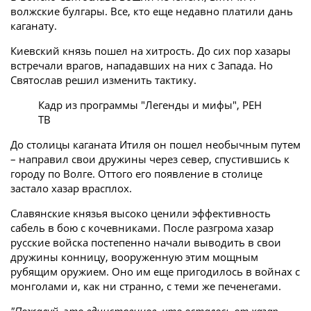
волжские булгары. Все, кто еще недавно платили дань
каганату.
Киевский князь пошел на хитрость. До сих пор хазары
встречали врагов, нападавших на них с Запада. Но
Святослав решил изменить тактику.
Кадр из программы "Легенды и мифы", РЕН
ТВ
До столицы каганата Итиля он пошел необычным путем
– направил свои дружины через север, спустившись к
городу по Волге. Оттого его появление в столице
застало хазар врасплох.
Славянские князья высоко ценили эффективность
сабель в бою с кочевниками. После разгрома хазар
русские войска постепенно начали выводить в свои
дружины конницу, вооруженную этим мощным
рубящим оружием. Оно им еще пригодилось в войнах с
монголами и, как ни странно, с теми же печенегами.