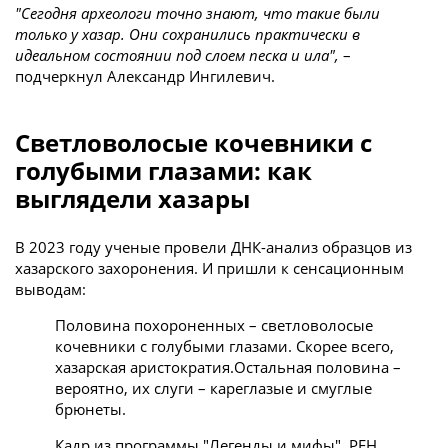
"Сегодня археологи точно знают, что такие были
только у хазар. Они сохранились практически в
идеальном состоянии под слоем песка и ила",
–
подчеркнул Александр Ингилевич.
Светловолосые кочевники с
голубыми глазами: как
выглядели хазары
В 2023 году ученые провели ДНК-анализ образцов из
хазарского захоронения. И пришли к сенсационным
выводам:
Половина похороненных – светловолосые
кочевники с голубыми глазами. Скорее всего,
хазарская аристократия.Остальная половина –
вероятно, их слуги – кареглазые и смуглые
брюнеты.
Кадр из программы "Легенды и мифы", РЕН